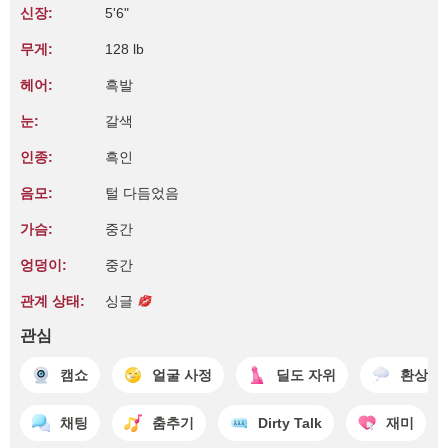
신장:
5'6"
무게:
128 lb
헤어:
흑발
눈:
갈색
인종:
흑인
음모:
털 다듬었음
가슴:
중간
엉덩이:
중간
관계 상태:
싱글
관심
캠쇼
얼굴 사정
딜도 자위
환상
채팅
춤추기
Dirty Talk
재미